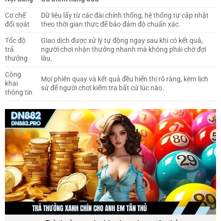
Cơ chế
Dữ liệu lấy từ các đài chính thống, hệ thống tự cập nhật
đối soát
theo thời gian thực để bảo đảm độ chuẩn xác.
Tốc độ
Giao dịch được xử lý tự động ngay sau khi có kết quả,
trả
người chơi nhận thưởng nhanh mà không phải chờ đợi
thưởng
lâu.
Công
Mọi phiên quay và kết quả đều hiển thị rõ ràng, kèm lịch
khai
sử để người chơi kiểm tra bất cứ lúc nào.
thông tin