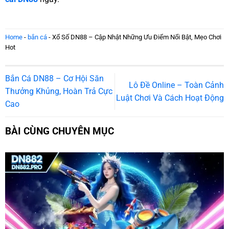
Home
-
bắn cá
-
Xổ Số DN88 – Cập Nhật Những Ưu Điểm Nổi Bật, Mẹo Chơi
Hot
Bắn Cá DN88 – Cơ Hội Săn
Lô Đề Online – Toàn Cảnh
Thưởng Khủng, Hoàn Trả Cực
Luật Chơi Và Cách Hoạt Động
Cao
BÀI CÙNG CHUYÊN MỤC