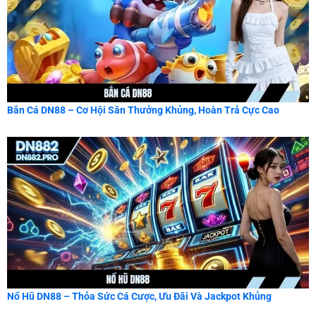
Bắn Cá DN88 – Cơ Hội Săn Thưởng Khủng, Hoàn Trả Cực Cao
Nổ Hũ DN88 – Thỏa Sức Cá Cược, Ưu Đãi Và Jackpot Khủng