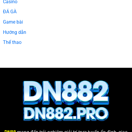
Casino
ĐÁ GÀ
Game bài
Hướng dẫn
Thể thao