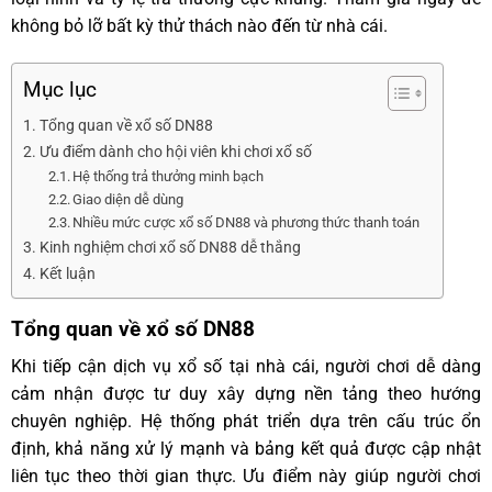
không bỏ lỡ bất kỳ thử thách nào đến từ nhà cái.
Mục lục
Tổng quan về xổ số DN88
Ưu điểm dành cho hội viên khi chơi xổ số
Hệ thống trả thưởng minh bạch
Giao diện dễ dùng
Nhiều mức cược xổ số DN88 và phương thức thanh toán
Kinh nghiệm chơi xổ số DN88 dễ thắng
Kết luận
Tổng quan về xổ số DN88
Khi tiếp cận dịch vụ xổ số tại nhà cái, người chơi dễ dàng
cảm nhận được tư duy xây dựng nền tảng theo hướng
chuyên nghiệp. Hệ thống phát triển dựa trên cấu trúc ổn
định, khả năng xử lý mạnh và bảng kết quả được cập nhật
liên tục theo thời gian thực. Ưu điểm này giúp người chơi