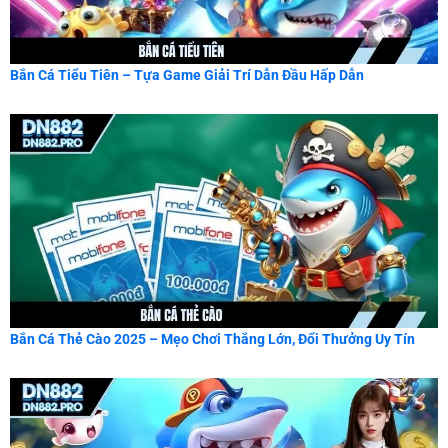
Bắn Cá Tiểu Tiên – Tựa Game Giải Trí Dẫn Đầu Hấp Dẫn
Bắn Cá Thẻ Cào 2025 – Mẹo Chơi Thắng Lớn, Đổi Thưởng Uy Tín