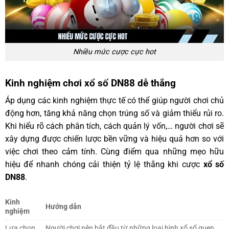
Nhiều mức cược cực hot
Kinh nghiệm chơi xổ số DN88 dễ thắng
Áp dụng các kinh nghiệm thực tế có thể giúp người chơi chủ
động hơn, tăng khả năng chọn trúng số và giảm thiểu rủi ro.
Khi hiểu rõ cách phân tích, cách quản lý vốn,… người chơi sẽ
xây dựng được chiến lược bền vững và hiệu quả hơn so với
việc chơi theo cảm tính. Cùng điểm qua những mẹo hữu
hiệu để nhanh chóng cải thiện tỷ lệ thắng khi cược
xổ số
DN88
.
Kinh
Hướng dẫn
nghiệm
Lựa chọn
Người chơi nên bắt đầu từ những loại hình xổ số quen