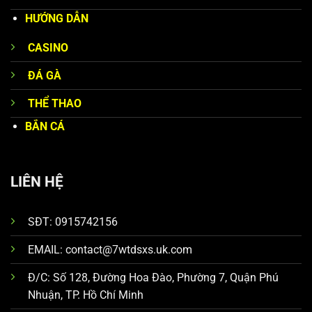
HƯỚNG DẪN
CASINO
ĐÁ GÀ
THỂ THAO
BẮN CÁ
LIÊN HỆ
SĐT: 0915742156
EMAIL:
contact@7wtdsxs.uk.com
Đ/C:
Số 128, Đường Hoa Đào, Phường 7, Quận Phú
Nhuận, TP. Hồ Chí Minh