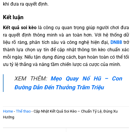
khi đưa ra quyết định.
Kết luận
Kết quả soi kèo
là công cụ quan trọng giúp người chơi đưa
ra quyết định thông minh và an toàn hơn. Với hệ thống dữ
liệu rõ ràng, phân tích sâu và công nghệ hiện đại,
DN88
trở
thành lựa chọn uy tín để cập nhật thông tin kèo chuẩn xác
mỗi ngày. Nếu tận dụng đúng cách, bạn hoàn toàn có thể tối
ưu tỷ lệ thắng và nâng tầm chiến lược cá cược của mình.
XEM THÊM:
Mẹo Quay Nổ Hũ – Con
Đường Dẫn Đến Thưởng Trăm Triệu
Home
-
Thể thao
-
Cập Nhật Kết Quả Soi Kèo – Chuẩn Tỷ Lệ, Đúng Xu
Hướng