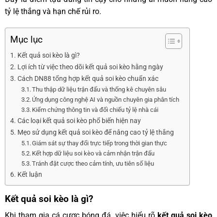
tỷ lệ thắng và hạn chế rủi ro.
Mục lục
Kết quả soi kèo là gì?
Lợi ích từ việc theo dõi kết quả soi kèo hằng ngày
Cách DN88 tổng hợp kết quả soi kèo chuẩn xác
Thu thập dữ liệu trận đấu và thống kê chuyên sâu
Ứng dụng công nghệ AI và nguồn chuyên gia phân tích
Kiểm chứng thông tin và đối chiếu tỷ lệ nhà cái
Các loại kết quả soi kèo phổ biến hiện nay
Mẹo sử dụng kết quả soi kèo để nâng cao tỷ lệ thắng
Giám sát sự thay đổi trực tiếp trong thời gian thực
Kết hợp dữ liệu soi kèo và cảm nhận trận đấu
Tránh đặt cược theo cảm tính, ưu tiên số liệu
Kết luận
Kết quả soi kèo là gì?
Khi tham gia cá cược bóng đá, việc hiểu rõ
kết quả soi kèo