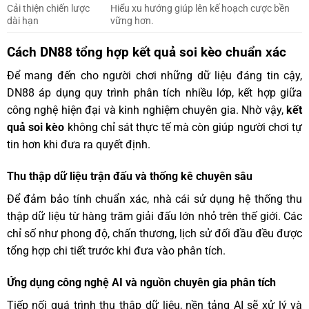
Cải thiện chiến lược
Hiểu xu hướng giúp lên kế hoạch cược bền
dài hạn
vững hơn.
Cách DN88 tổng hợp kết quả soi kèo chuẩn xác
Để mang đến cho người chơi những dữ liệu đáng tin cậy,
DN88 áp dụng quy trình phân tích nhiều lớp, kết hợp giữa
công nghệ hiện đại và kinh nghiệm chuyên gia. Nhờ vậy,
kết
quả soi kèo
không chỉ sát thực tế mà còn giúp người chơi tự
tin hơn khi đưa ra quyết định.
Thu thập dữ liệu trận đấu và thống kê chuyên sâu
Để đảm bảo tính chuẩn xác, nhà cái sử dụng hệ thống thu
thập dữ liệu từ hàng trăm giải đấu lớn nhỏ trên thế giới. Các
chỉ số như phong độ, chấn thương, lịch sử đối đầu đều được
tổng hợp chi tiết trước khi đưa vào phân tích.
Ứng dụng công nghệ AI và nguồn chuyên gia phân tích
Tiếp nối quá trình thu thập dữ liệu, nền tảng AI sẽ xử lý và