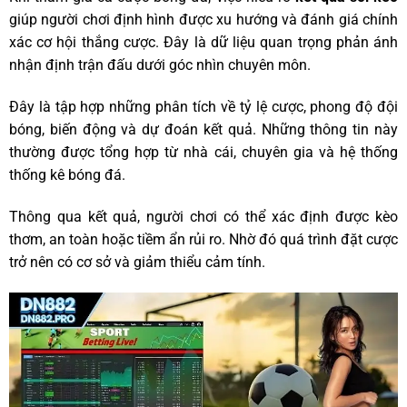
giúp người chơi định hình được xu hướng và đánh giá chính
xác cơ hội thắng cược. Đây là dữ liệu quan trọng phản ánh
nhận định trận đấu dưới góc nhìn chuyên môn.
Đây là tập hợp những phân tích về tỷ lệ cược, phong độ đội
bóng, biến động và dự đoán kết quả. Những thông tin này
thường được tổng hợp từ nhà cái, chuyên gia và hệ thống
thống kê bóng đá.
Thông qua kết quả, người chơi có thể xác định được kèo
thơm, an toàn hoặc tiềm ẩn rủi ro. Nhờ đó quá trình đặt cược
trở nên có cơ sở và giảm thiểu cảm tính.