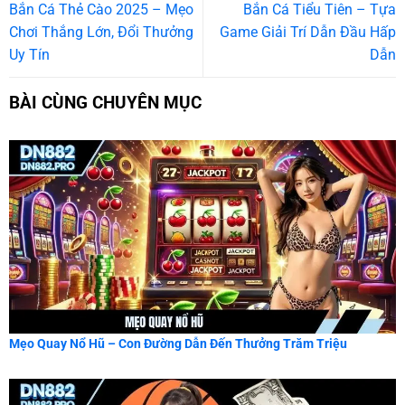
Bắn Cá Thẻ Cào 2025 – Mẹo
Bắn Cá Tiểu Tiên – Tựa
Chơi Thắng Lớn, Đổi Thưởng
Game Giải Trí Dẫn Đầu Hấp
Uy Tín
Dẫn
BÀI CÙNG CHUYÊN MỤC
Mẹo Quay Nổ Hũ – Con Đường Dẫn Đến Thưởng Trăm Triệu