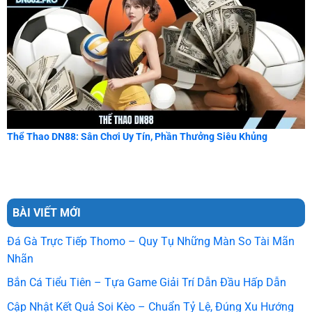
Thể Thao DN88: Sân Chơi Uy Tín, Phần Thưởng Siêu Khủng
BÀI VIẾT MỚI
Đá Gà Trực Tiếp Thomo – Quy Tụ Những Màn So Tài Mãn
Nhãn
Bắn Cá Tiểu Tiên – Tựa Game Giải Trí Dẫn Đầu Hấp Dẫn
Cập Nhật Kết Quả Soi Kèo – Chuẩn Tỷ Lệ, Đúng Xu Hướng