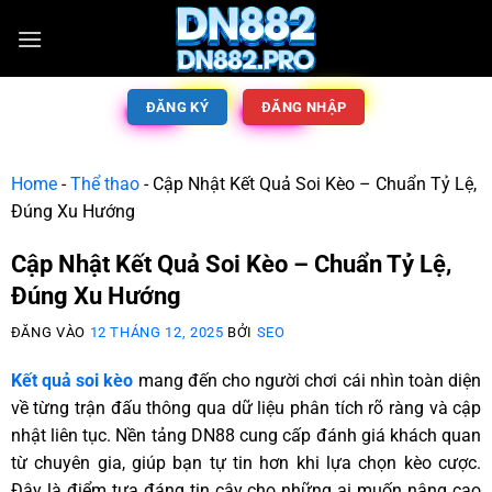
ĐĂNG KÝ
ĐĂNG NHẬP
Home
-
Thể thao
-
Cập Nhật Kết Quả Soi Kèo – Chuẩn Tỷ Lệ,
Đúng Xu Hướng
Cập Nhật Kết Quả Soi Kèo – Chuẩn Tỷ Lệ,
Đúng Xu Hướng
ĐĂNG VÀO
12 THÁNG 12, 2025
BỞI
SEO
Kết quả soi kèo
mang đến cho người chơi cái nhìn toàn diện
về từng trận đấu thông qua dữ liệu phân tích rõ ràng và cập
nhật liên tục. Nền tảng DN88 cung cấp đánh giá khách quan
từ chuyên gia, giúp bạn tự tin hơn khi lựa chọn kèo cược.
Đây là điểm tựa đáng tin cậy cho những ai muốn nâng cao