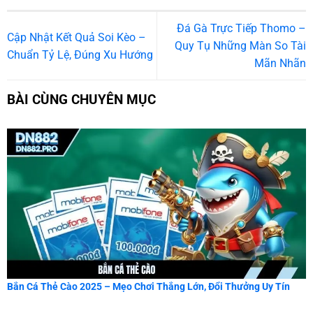
Đá Gà Trực Tiếp Thomo –
Cập Nhật Kết Quả Soi Kèo –
Quy Tụ Những Màn So Tài
Chuẩn Tỷ Lệ, Đúng Xu Hướng
Mãn Nhãn
BÀI CÙNG CHUYÊN MỤC
Bắn Cá Thẻ Cào 2025 – Mẹo Chơi Thắng Lớn, Đổi Thưởng Uy Tín