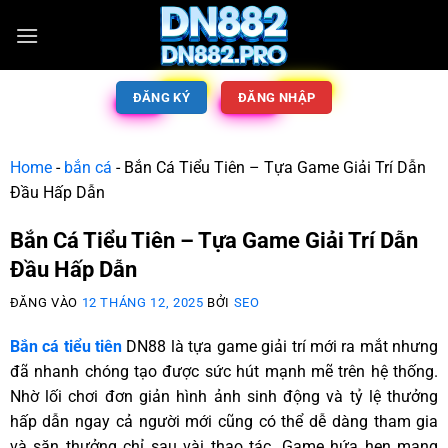
ĐĂNG KÝ
ĐĂNG NHẬP
Home
-
bắn cá
-
Bắn Cá Tiểu Tiên – Tựa Game Giải Trí Dẫn
Đầu Hấp Dẫn
Bắn Cá Tiểu Tiên – Tựa Game Giải Trí Dẫn
Đầu Hấp Dẫn
ĐĂNG VÀO
12 THÁNG 12, 2025
BỞI
SEO
Bắn cá tiểu tiên
DN88 là tựa game giải trí mới ra mắt nhưng
đã nhanh chóng tạo được sức hút mạnh mẽ trên hệ thống.
Nhờ lối chơi đơn giản hình ảnh sinh động và tỷ lệ thưởng
hấp dẫn ngay cả người mới cũng có thể dễ dàng tham gia
và săn thưởng chỉ sau vài thao tác. Game hứa hẹn mang