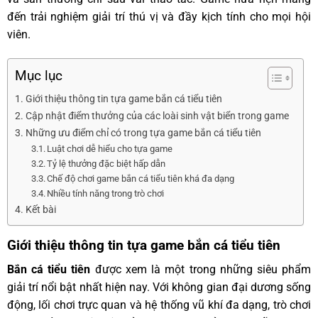
đến trải nghiệm giải trí thú vị và đầy kịch tính cho mọi hội
viên.
Mục lục
Giới thiệu thông tin tựa game bắn cá tiểu tiên
Cập nhật điểm thưởng của các loài sinh vật biển trong game
Những ưu điểm chỉ có trong tựa game bắn cá tiểu tiên
Luật chơi dễ hiểu cho tựa game
Tỷ lệ thưởng đặc biệt hấp dẫn
Chế độ chơi game bắn cá tiểu tiên khá đa dạng
Nhiều tính năng trong trò chơi
Kết bài
Giới thiệu thông tin tựa game bắn cá tiểu tiên
Bắn cá tiểu tiên
được xem là một trong những siêu phẩm
giải trí nổi bật nhất hiện nay. Với không gian đại dương sống
động, lối chơi trực quan và hệ thống vũ khí đa dạng, trò chơi