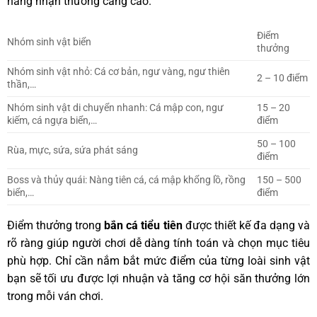
năng nhận thưởng càng cao.
Điểm
Nhóm sinh vật biển
thưởng
Nhóm sinh vật nhỏ: Cá cơ bản, ngư vàng, ngư thiên
2 – 10 điểm
thần,…
Nhóm sinh vật di chuyển nhanh: Cá mập con, ngư
15 – 20
kiếm, cá ngựa biển,…
điểm
50 – 100
Rùa, mực, sứa, sứa phát sáng
điểm
Boss và thủy quái: Nàng tiên cá, cá mập khổng lồ, rồng
150 – 500
biển,…
điểm
Điểm thưởng trong
bắn cá tiểu tiên
được thiết kế đa dạng và
rõ ràng giúp người chơi dễ dàng tính toán và chọn mục tiêu
phù hợp. Chỉ cần nắm bắt mức điểm của từng loài sinh vật
bạn sẽ tối ưu được lợi nhuận và tăng cơ hội săn thưởng lớn
trong mỗi ván chơi.