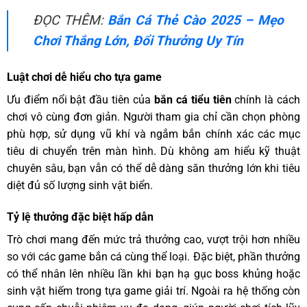
ĐỌC THÊM:
Bắn Cá Thẻ Cào 2025 – Mẹo
Chơi Thắng Lớn, Đổi Thưởng Uy Tín
Luật chơi dễ hiểu cho tựa game
Ưu điểm nổi bật đầu tiên của
bắn cá tiểu tiên
chính là cách
chơi vô cùng đơn giản. Người tham gia chỉ cần chọn phòng
phù hợp, sử dụng vũ khí và ngắm bắn chính xác các mục
tiêu di chuyển trên màn hình. Dù không am hiểu kỹ thuật
chuyên sâu, bạn vẫn có thể dễ dàng săn thưởng lớn khi tiêu
diệt đủ số lượng sinh vật biển.
Tỷ lệ thưởng đặc biệt hấp dẫn
Trò chơi mang đến mức trả thưởng cao, vượt trội hơn nhiều
so với các game bắn cá cùng thể loại. Đặc biệt, phần thưởng
có thể nhân lên nhiều lần khi bạn hạ gục boss khủng hoặc
sinh vật hiếm trong tựa game giải trí. Ngoài ra hệ thống còn