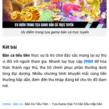
Ưu điểm trong tựa game bắn cá trực tuyến
Kết bài
Bắn cá tiểu tiên
thực sự là trò chơi đặc sắc mang lại sự thú
vị đối với người tham gia. Nhanh tay truy cập
DN88
để hóa
thân thành ngư thủ, tha hồ chinh phục phần thưởng dưới
lòng đại dương. Nhiều chương trình khuyến mãi cùng tiền
thưởng hấp dẫn, đem đến thu nhập đáng kể cho tín đồ đam
mê.
Home
-
bắn cá
-
Bắn Cá Tiểu Tiên – Tựa Game Giải Trí Dẫn Đầu Hấp Dẫn