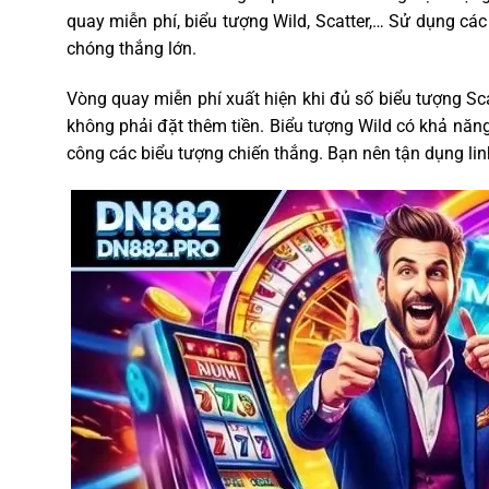
quay miễn phí, biểu tượng Wild, Scatter,… Sử dụng c
chóng thắng lớn.
Vòng quay miễn phí xuất hiện khi đủ số biểu tượng Sc
không phải đặt thêm tiền. Biểu tượng Wild có khả năng 
công các biểu tượng chiến thắng. Bạn nên tận dụng lin