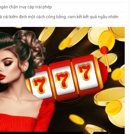
ngăn chặn truy cập trái phép
à cái kiểm định một cách công bằng, cam kết kết quả ngẫu nhiên