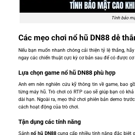
Tính bảo mậ
Các mẹo chơi nổ hũ DN88 dễ thắ
Nếu bạn muốn nhanh chóng cải thiện tỷ lệ thắng, hã
ngay các chiến thuật cực kỳ cơ bản sau để có được cơ 
Lựa chọn game nổ hũ DN88 phù hợp
Anh em nên nghiên cứu kỹ thông tin về game, bao gồ
từng máy hũ. Trò chơi có RTP cao sẽ giúp bạn có khả 
dài hạn. Ngoài ra, mẹo thử chơi phiên bản demo trước
cách hoạt động của trò chơi.
Tận dụng các tính năng
Sảnh
nổ hũ DN88
cung cấp nhiều tính năng đặc biệt g