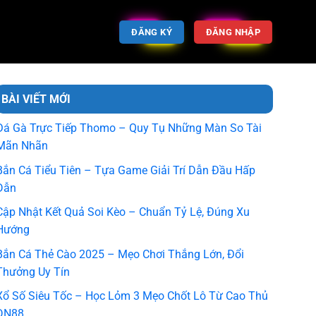
ĐĂNG KÝ
ĐĂNG NHẬP
BÀI VIẾT MỚI
Đá Gà Trực Tiếp Thomo – Quy Tụ Những Màn So Tài
Mãn Nhãn
Bắn Cá Tiểu Tiên – Tựa Game Giải Trí Dẫn Đầu Hấp
Dẫn
Cập Nhật Kết Quả Soi Kèo – Chuẩn Tỷ Lệ, Đúng Xu
Hướng
Bắn Cá Thẻ Cào 2025 – Mẹo Chơi Thắng Lớn, Đổi
Thưởng Uy Tín
Xổ Số Siêu Tốc – Học Lỏm 3 Mẹo Chốt Lô Từ Cao Thủ
DN88