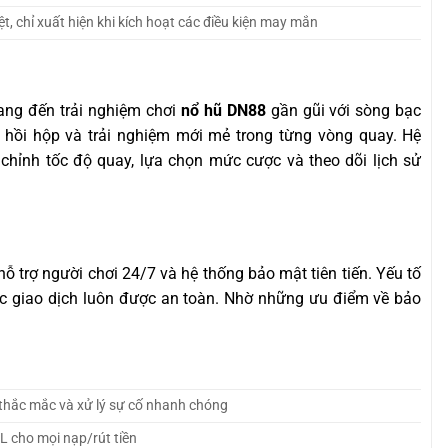
ệt, chỉ xuất hiện khi kích hoạt các điều kiện may mắn
mang đến trải nghiệm chơi
nổ hũ DN88
gần gũi với sòng bạc
hồi hộp và trải nghiệm mới mẻ trong từng vòng quay. Hệ
chỉnh tốc độ quay, lựa chọn mức cược và theo dõi lịch sử
ỗ trợ người chơi 24/7 và hệ thống bảo mật tiên tiến. Yếu tố
ác giao dịch luôn được an toàn. Nhờ những ưu điểm về bảo
 thắc mắc và xử lý sự cố nhanh chóng
 cho mọi nạp/rút tiền