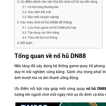
Ưu điểm dành cho tân thủ khi chơi nổ hũ tại nền tảng
Cơ hội trúng thưởng lớn
Giao diện bắt mắt
Bảo mật chuyên nghiệp
Các mẹo chơi nổ hũ DN88 dễ thắng
Lựa chọn game nổ hũ DN88 phù hợp
Tận dụng các tính năng
Theo dõi lịch sử thắng
Kết luận
Tổng quan về nổ hũ DN88
Nền tảng đã xây dựng hệ thống game quay hũ phong p
duy trì trải nghiệm công bằng. Sảnh chú trọng phát t
ảnh mượt mà và âm thanh sống động.
Ưu điểm nổi bật này giúp mỗi vòng quay
nổ hũ DN8
lượng lớn người chơi mỗi ngày nhờ sự ổn định và khả 