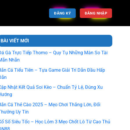
ĐĂNG KÝ
ĐĂNG NHẬP
BÀI VIẾT MỚI
Đá Gà Trực Tiếp Thomo – Quy Tụ Những Màn So Tài
Mãn Nhãn
Bắn Cá Tiểu Tiên – Tựa Game Giải Trí Dẫn Đầu Hấp
Dẫn
Cập Nhật Kết Quả Soi Kèo – Chuẩn Tỷ Lệ, Đúng Xu
Hướng
Bắn Cá Thẻ Cào 2025 – Mẹo Chơi Thắng Lớn, Đổi
Thưởng Uy Tín
Xổ Số Siêu Tốc – Học Lỏm 3 Mẹo Chốt Lô Từ Cao Thủ
DN88