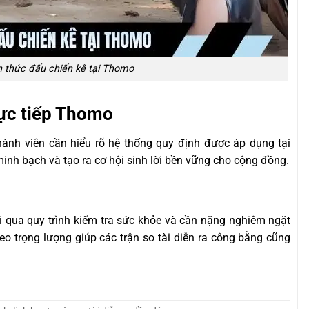
nh thức đấu chiến kê tại Thomo
rực tiếp Thomo
thành viên cần hiểu rõ hệ thống quy định được áp dụng tại
inh bạch và tạo ra cơ hội sinh lời bền vững cho cộng đồng.
rải qua quy trình kiểm tra sức khỏe và cần nặng nghiêm ngặt
o trọng lượng giúp các trận so tài diễn ra công bằng cũng