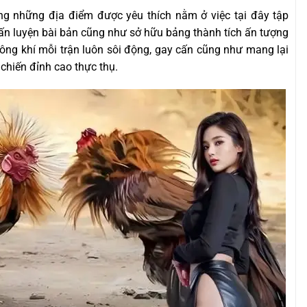
ng những địa điểm được yêu thích nằm ở việc tại đây tập
uấn luyện bài bản cũng như sở hữu bảng thành tích ấn tượng
hông khí mỗi trận luôn sôi động, gay cấn cũng như mang lại
hiến đỉnh cao thực thụ.