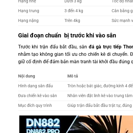
Hạng nhẹ
Dưới 3 kg
Tốc độ nhan
Hạng trung
3 đến 4 kg
Cân bằng gi
Hạng nặng
Trên 4kg
Sức mạnh vư
Giai đoạn chuẩn bị trước khi vào sân
Trước khi trận đấu bắt đầu, sân
đá gà trực tiếp Th
nhằm tạo không gian tối ưu cho chiến kê di chuyển. Đ
giữ cố định để đảm bản màn tranh tài khởi đầu đúng q
Nội dung
Mô tả
Hình dạng sân đấu
Tròn hoặc bát giác, đường kính 4 đế
Đưa chiến kê vào sân
Nhân viên đặt linh kê vào trung tâm 
Mục đích quy trình
Giúp trận đấu bắt đầu trật tự, đún