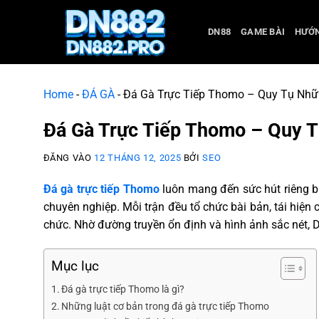
DN88
GAME BÀI
HƯỚ
Home
-
ĐÁ GÀ
-
Đá Gà Trực Tiếp Thomo – Quy Tụ Nh
Đá Gà Trực Tiếp Thomo – Quy 
ĐĂNG VÀO
12 THÁNG 12, 2025
BỞI
SEO
Đá gà trực tiếp Thomo
luôn mang đến sức hút riêng b
chuyên nghiệp. Mỗi trận đều tổ chức bài bản, tái hiệ
chức. Nhờ đường truyền ổn định và hình ảnh sắc nét, D
Mục lục
Đá gà trực tiếp Thomo là gì?
Những luật cơ bản trong đá gà trực tiếp Thomo