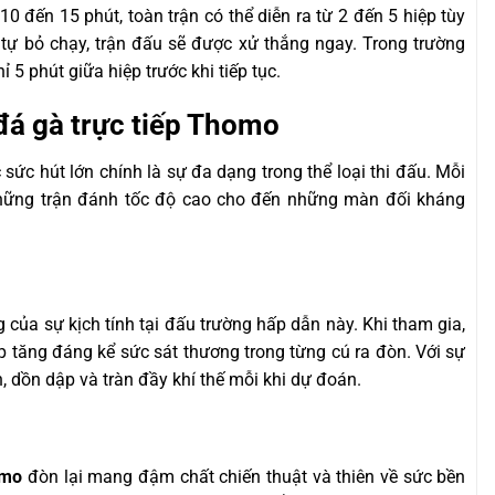
10 đến 15 phút, toàn trận có thể diễn ra từ 2 đến 5 hiệp tùy
tự bỏ chạy, trận đấu sẽ được xử thắng ngay. Trong trường
ỉ 5 phút giữa hiệp trước khi tiếp tục.
 đá gà trực tiếp Thomo
ức hút lớn chính là sự đa dạng trong thể loại thi đấu. Mỗi
những trận đánh tốc độ cao cho đến những màn đối kháng
 của sự kịch tính tại đấu trường hấp dẫn này. Khi tham gia,
úp tăng đáng kể sức sát thương trong từng cú ra đòn. Với sự
h, dồn dập và tràn đầy khí thế mỗi khi dự đoán.
homo
đòn lại mang đậm chất chiến thuật và thiên về sức bền