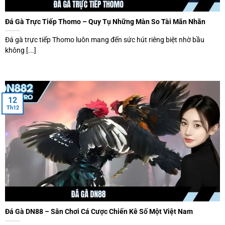
Đá Gà Trực Tiếp Thomo – Quy Tụ Những Màn So Tài Mãn Nhãn
Đá gà trực tiếp Thomo luôn mang đến sức hút riêng biệt nhờ bầu
không [...]
12
Th12
Đá Gà DN88 – Sân Chơi Cá Cược Chiến Kê Số Một Việt Nam