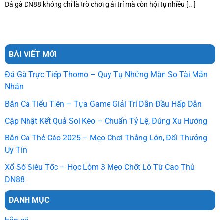
Đá gà DN88 không chỉ là trò chơi giải trí mà còn hội tụ nhiều [...]
BÀI VIẾT MỚI
Đá Gà Trực Tiếp Thomo – Quy Tụ Những Màn So Tài Mãn
Nhãn
Bắn Cá Tiểu Tiên – Tựa Game Giải Trí Dẫn Đầu Hấp Dẫn
Cập Nhật Kết Quả Soi Kèo – Chuẩn Tỷ Lệ, Đúng Xu Hướng
Bắn Cá Thẻ Cào 2025 – Mẹo Chơi Thắng Lớn, Đổi Thưởng
Uy Tín
Xổ Số Siêu Tốc – Học Lỏm 3 Mẹo Chốt Lô Từ Cao Thủ
DN88
DANH MỤC