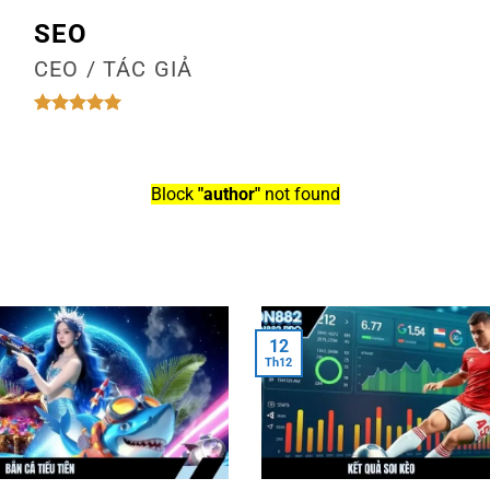
SEO
CEO / TÁC GIẢ
Block
"author"
not found
12
Th12