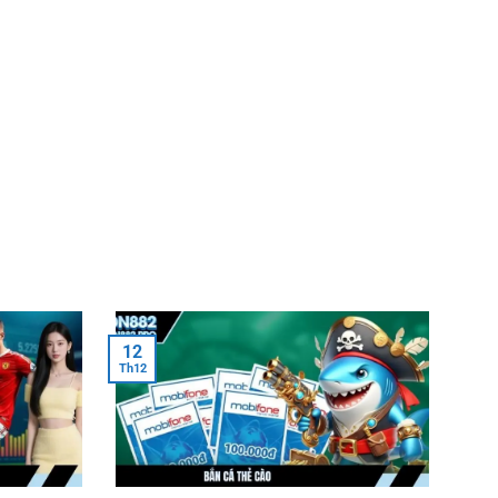
12
Th12