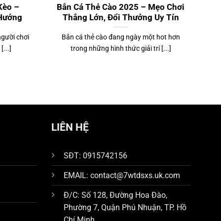
Kèo –
Bắn Cá Thẻ Cào 2025 – Mẹo Chơi
 Hướng
Thắng Lớn, Đổi Thưởng Uy Tín
người chơi
Bắn cá thẻ cào đang ngày một hot hơn
[...]
trong những hình thức giải trí [...]
LIÊN HỆ
SĐT: 0915742156
EMAIL:
contact@7wtdsxs.uk.com
Đ/C:
Số 128, Đường Hoa Đào,
Phường 7, Quận Phú Nhuận, TP. Hồ
Chí Minh