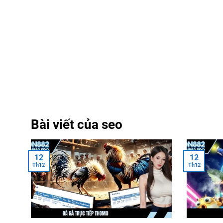
Bài viết của seo
12
12
Th12
Th12