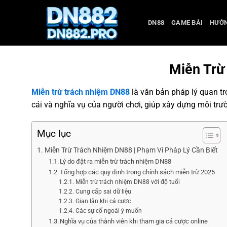
DN88
GAME BÀI
HƯỚ
Miễn Trừ
Miễn trừ trách nhiệm DN88
là văn bản pháp lý quan tr
cái và nghĩa vụ của người chơi, giúp xây dựng môi trườn
Mục lục
Miễn Trừ Trách Nhiệm DN88 | Phạm Vi Pháp Lý Cần Biết
Lý do đặt ra miễn trừ trách nhiệm DN88
Tổng hợp các quy định trong chính sách miễn trừ 2025
Miễn trừ trách nhiệm DN88 với độ tuổi
Cung cấp sai dữ liệu
Gian lận khi cá cược
Các sự cố ngoài ý muốn
Nghĩa vụ của thành viên khi tham gia cá cược online