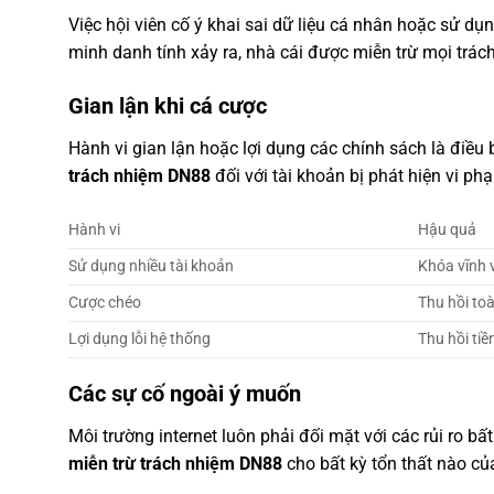
Việc hội viên cố ý khai sai dữ liệu cá nhân hoặc sử dụ
minh danh tính xảy ra, nhà cái được miễn trừ mọi trách
Gian lận khi cá cược
Hành vi gian lận hoặc lợi dụng các chính sách là điều
trách nhiệm DN88
đối với tài khoản bị phát hiện vi p
Hành vi
Hậu quả
Sử dụng nhiều tài khoản
Khóa vĩnh 
Cược chéo
Thu hồi to
Lợi dụng lỗi hệ thống
Thu hồi tiề
Các sự cố ngoài ý muốn
Môi trường internet luôn phải đối mặt với các rủi ro 
miễn trừ trách nhiệm DN88
cho bất kỳ tổn thất nào củ