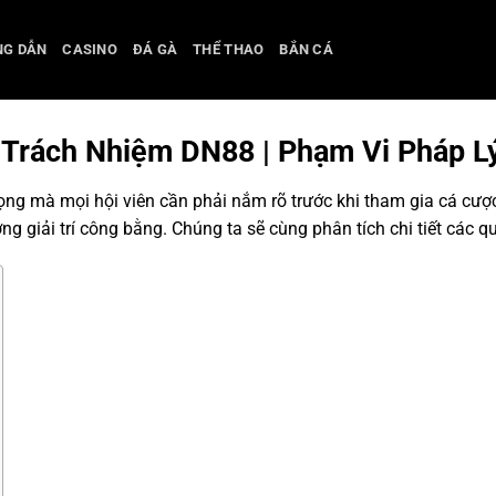
NG DẪN
CASINO
ĐÁ GÀ
THỂ THAO
BẮN CÁ
 Trách Nhiệm DN88 | Phạm Vi Pháp Lý
ọng mà mọi hội viên cần phải nắm rõ trước khi tham gia cá cượ
g giải trí công bằng. Chúng ta sẽ cùng phân tích chi tiết các qu