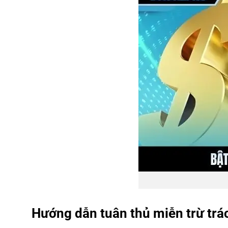
Hướng dẫn tuân thủ miễn trừ tr