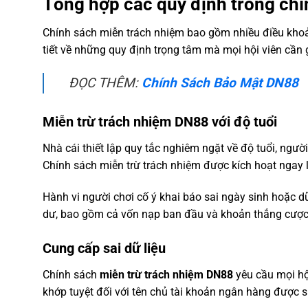
Tổng hợp các quy định trong chí
Chính sách miễn trách nhiệm bao gồm nhiều điều khoản 
tiết về những quy định trọng tâm mà mọi hội viên cần 
ĐỌC THÊM:
Chính Sách Bảo Mật DN88
Miễn trừ trách nhiệm DN88 với độ tuổi
Nhà cái thiết lập quy tắc nghiêm ngặt về độ tuổi, người
Chính sách miễn trừ trách nhiệm được kích hoạt ngay l
Hành vi người chơi cố ý khai báo sai ngày sinh hoặc dữ
dư, bao gồm cả vốn nạp ban đầu và khoản thắng cược t
Cung cấp sai dữ liệu
Chính sách
miễn trừ trách nhiệm DN88
yêu cầu mọi hộ
khớp tuyệt đối với tên chủ tài khoản ngân hàng được sử