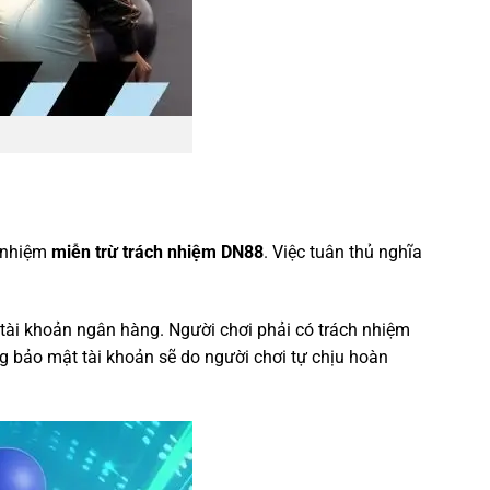
h nhiệm
miễn trừ trách nhiệm DN88
. Việc tuân thủ nghĩa
 tài khoản ngân hàng. Người chơi phải có trách nhiệm
ong bảo mật tài khoản sẽ do người chơi tự chịu hoàn