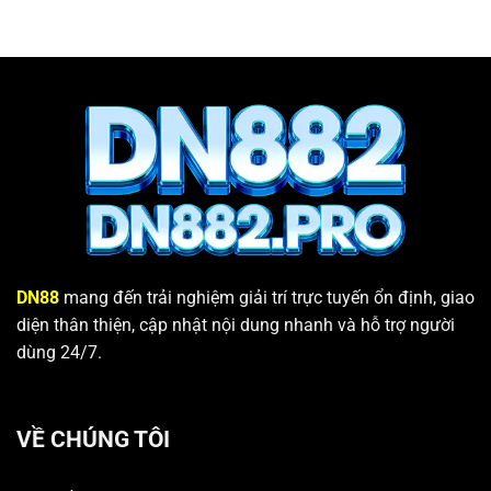
DN88
mang đến trải nghiệm giải trí trực tuyến ổn định, giao
diện thân thiện, cập nhật nội dung nhanh và hỗ trợ người
dùng 24/7.
VỀ CHÚNG TÔI