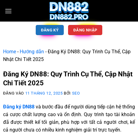
ĐĂNG KÝ
ĐĂNG NHẬP
Home
-
Hướng dẫn
-
Đăng Ký DN88: Quy Trình Cụ Thể, Cập
Nhật Chi Tiết 2025
Đăng Ký DN88: Quy Trình Cụ Thể, Cập Nhật
Chi Tiết 2025
ĐĂNG VÀO
11 THÁNG 12, 2025
BỞI
SEO
Đăng ký DN88
và bước đầu để người dùng tiếp cận hệ thống
cá cược chất lượng cao và ổn định. Quy trình tạo tài khoản
đã được thiết kế tối giản, phù hợp với tất cả người chơi, kể
cả người chưa có nhiều kinh nghiệm giải trí trực tuyến.