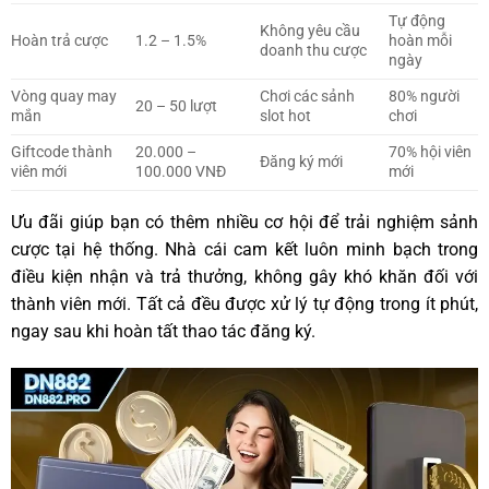
Tự động
Không yêu cầu
Hoàn trả cược
1.2 – 1.5%
hoàn mỗi
doanh thu cược
ngày
Vòng quay may
Chơi các sảnh
80% người
20 – 50 lượt
mắn
slot hot
chơi
Giftcode thành
20.000 –
70% hội viên
Đăng ký mới
viên mới
100.000 VNĐ
mới
Ưu đãi giúp bạn có thêm nhiều cơ hội để trải nghiệm sảnh
cược tại hệ thống. Nhà cái cam kết luôn minh bạch trong
điều kiện nhận và trả thưởng, không gây khó khăn đối với
thành viên mới. Tất cả đều được xử lý tự động trong ít phút,
ngay sau khi hoàn tất thao tác đăng ký.