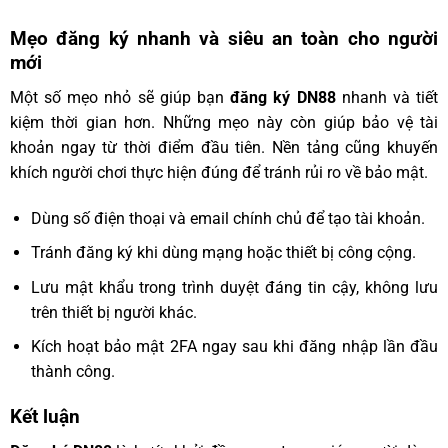
Mẹo đăng ký nhanh và siêu an toàn cho người
mới
Một số mẹo nhỏ sẽ giúp bạn
đăng ký DN88
nhanh và tiết
kiệm thời gian hơn. Những mẹo này còn giúp bảo vệ tài
khoản ngay từ thời điểm đầu tiên. Nền tảng cũng khuyến
khích người chơi thực hiện đúng để tránh rủi ro về bảo mật.
Dùng số điện thoại và email chính chủ để tạo tài khoản.
Tránh đăng ký khi dùng mạng hoặc thiết bị công cộng.
Lưu mật khẩu trong trình duyệt đáng tin cậy, không lưu
trên thiết bị người khác.
Kích hoạt bảo mật 2FA ngay sau khi đăng nhập lần đầu
thành công.
Kết luận