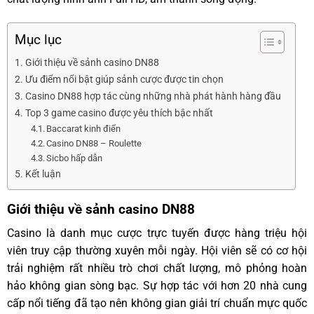
Mục lục
Giới thiệu về sảnh casino DN88
Ưu điểm nổi bật giúp sảnh cược được tin chọn
Casino DN88 hợp tác cùng những nhà phát hành hàng đầu
Top 3 game casino được yêu thích bậc nhất
Baccarat kinh điển
Casino DN88 – Roulette
Sicbo hấp dẫn
Kết luận
Giới thiệu về sảnh casino DN88
Casino là danh mục cược trực tuyến được hàng triệu hội
viên truy cập thường xuyên mỗi ngày. Hội viên sẽ có cơ hội
trải nghiệm rất nhiều trò chơi chất lượng, mô phỏng hoàn
hảo không gian sòng bạc. Sự hợp tác với hơn 20 nhà cung
cấp nổi tiếng đã tạo nên không gian giải trí chuẩn mực quốc