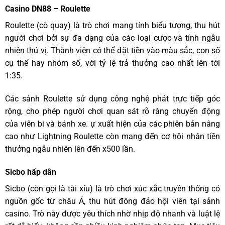
Casino DN88 – Roulette
Roulette (cò quay) là trò chơi mang tính biểu tượng, thu hút
người chơi bởi sự đa dạng của các loại cược và tính ngẫu
nhiên thú vị. Thành viên có thể đặt tiền vào màu sắc, con số
cụ thể hay nhóm số, với tỷ lệ trả thưởng cao nhất lên tới
1:35.
Các sảnh Roulette sử dụng công nghệ phát trực tiếp góc
rộng, cho phép người chơi quan sát rõ ràng chuyển động
của viên bi và bánh xe. ự xuất hiện của các phiên bản nâng
cao như Lightning Roulette còn mang đến cơ hội nhân tiền
thưởng ngẫu nhiên lên đến x500 lần.
Sicbo hấp dẫn
Sicbo (còn gọi là tài xỉu) là trò chơi xúc xắc truyền thống có
nguồn gốc từ châu Á, thu hút đông đảo hội viên tại sảnh
casino. Trò này được yêu thích nhờ nhịp độ nhanh và luật lệ