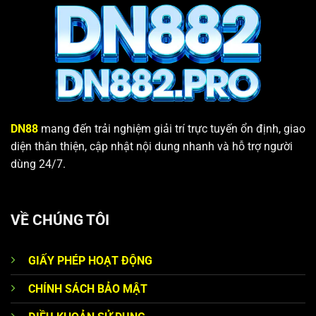
DN88
mang đến trải nghiệm giải trí trực tuyến ổn định, giao
diện thân thiện, cập nhật nội dung nhanh và hỗ trợ người
dùng 24/7.
VỀ CHÚNG TÔI
GIẤY PHÉP HOẠT ĐỘNG
CHÍNH SÁCH BẢO MẬT