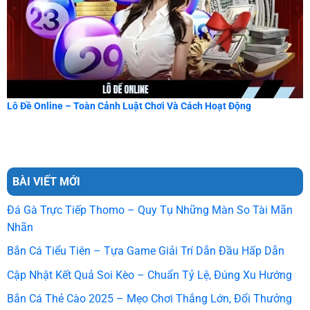
Lô Đề Online – Toàn Cảnh Luật Chơi Và Cách Hoạt Động
BÀI VIẾT MỚI
Đá Gà Trực Tiếp Thomo – Quy Tụ Những Màn So Tài Mãn
Nhãn
Bắn Cá Tiểu Tiên – Tựa Game Giải Trí Dẫn Đầu Hấp Dẫn
Cập Nhật Kết Quả Soi Kèo – Chuẩn Tỷ Lệ, Đúng Xu Hướng
Bắn Cá Thẻ Cào 2025 – Mẹo Chơi Thắng Lớn, Đổi Thưởng