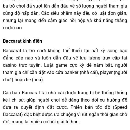
ba trò chơi đã vượt lên dẫn đầu về số lượng người tham gia
cùng độ hấp dẫn. Các siêu phẩm này đều có luật đơn giản,
nhưng lại mang đến cảm giác hồi hộp và khả năng thắng
cược cao.
Baccarat kinh điển
Baccarat là trò chơi không thể thiếu tại bất kỳ sòng bạc
đẳng cấp nào và luôn dẫn đầu về lưu lượng truy cập tại
casino trực tuyến. Luật game cực kỳ dễ nắm bắt, người
tham gia chỉ cần đặt vào cửa banker (nhà cái), player (người
chơi) hoặc tie (hòa).
Các bàn Baccarat tại nhà cái được trang bị hệ thống thống
kê lịch sử, giúp người chơi dễ dàng theo dõi xu hướng để
đưa ra quyết định đặt cược. Phiên bản tốc độ (Speed
Baccarat) đặc biệt được ưa chuộng vì rút ngắn thời gian chờ
đợi, mang lại nhiều cơ hội giải trí hơn.