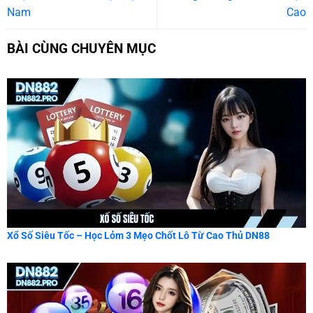
Nam
Cao
BÀI CÙNG CHUYÊN MỤC
Xổ Số Siêu Tốc – Học Lỏm 3 Mẹo Chốt Lô Từ Cao Thủ DN88