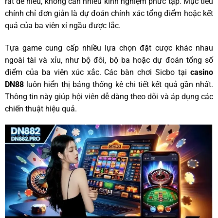
rất dễ hiểu, không cần nhiều kinh nghiệm phức tạp. Mục tiêu
chính chỉ đơn giản là dự đoán chính xác tổng điểm hoặc kết
quả của ba viên xí ngầu được lắc.
Tựa game cung cấp nhiều lựa chọn đặt cược khác nhau
ngoài tài và xỉu, như bộ đôi, bộ ba hoặc dự đoán tổng số
điểm của ba viên xúc xắc. Các bàn chơi Sicbo tại
casino
DN88
luôn hiển thị bảng thống kê chi tiết kết quả gần nhất.
Thông tin này giúp hội viên dễ dàng theo dõi và áp dụng các
chiến thuật hiệu quả.