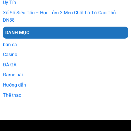
Uy Tín
Xổ Số Siêu Tốc – Học Lỏm 3 Mẹo Chốt Lô Từ Cao Thủ
DN88
DANH MỤC
bắn cá
Casino
ĐÁ GÀ
Game bài
Hướng dẫn
Thể thao